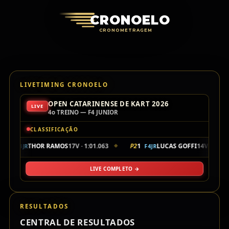
Cronoelo Cro
CRONOELO
CRONOMETRAGEM
LIVETIMING CRONOELO
OPEN CATARINENSE DE KART 2026
LIVE
4o TREINO — F4 JUNIOR
CLASSIFICAÇÃO
P1
104
THOR RAMOS
17V · 1:01.063
P2
1
LUCAS GOFFI
14V · 1:01.
F4JR
F4JR
◆
LIVE COMPLETO →
RESULTADOS
CENTRAL DE RESULTADOS