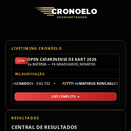
Cronoelo Cro
CRONOELO
CRONOMETRAGEM
LIVETIMING CRONOELO
OPEN CATARINENSE DE KART 2026
LIVE
2a BATERIA — F4 GRADUADOS_NOVATOS
CLASSIFICAÇÃO
AFAEL MACHADO
3V · 3:02.732
P2
777
MATHEUS RONCAGLIO
3V · 3:0
F4N
◆
LIVE COMPLETO →
RESULTADOS
CENTRAL DE RESULTADOS