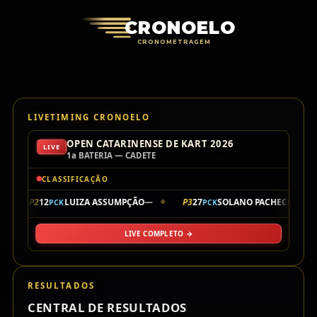
Cronoelo Cro
CRONOELO
CRONOMETRAGEM
LIVETIMING CRONOELO
OPEN CATARINENSE DE KART 2026
LIVE
1a BATERIA — CADETE
CLASSIFICAÇÃO
P2
12
LUIZA ASSUMPÇÃO
—
P3
27
SOLANO PACHECO
—
PCK
PCK
◆
◆
◆
LIVE COMPLETO →
RESULTADOS
CENTRAL DE RESULTADOS