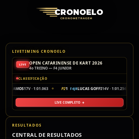
Cronoelo Cro
CRONOELO
CRONOMETRAGEM
LIVETIMING CRONOELO
OPEN CATARINENSE DE KART 2026
LIVE
4o TREINO — F4 JUNIOR
CLASSIFICAÇÃO
THOR RAMOS
17V · 1:01.063
P2
1
LUCAS GOFFI
14V · 1:01.256
F4JR
◆
◆
LIVE COMPLETO →
RESULTADOS
CENTRAL DE RESULTADOS