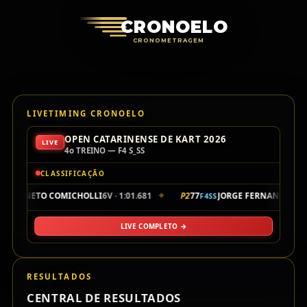
Cronoelo Cro
CRONOELO
CRONOMETRAGEM
LIVETIMING CRONOELO
OPEN CATARINENSE DE KART 2026
LIVE
4o TREINO — F4 S_SS
CLASSIFICAÇÃO
8
NETO COMICHOLLI
6V · 1:01.681
P2
77
JORGE FERNANDES
6V 
F4SS
F4SS
◆
LIVE COMPLETO →
RESULTADOS
CENTRAL DE RESULTADOS