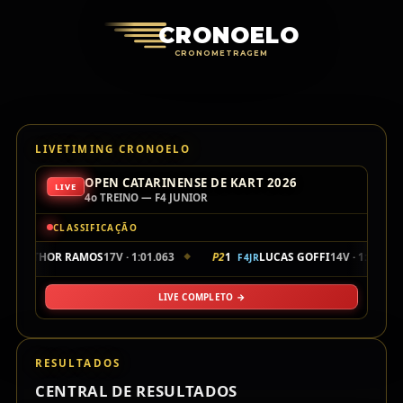
Cronoelo Cro
CRONOELO
CRONOMETRAGEM
LIVETIMING CRONOELO
OPEN CATARINENSE DE KART 2026
LIVE
4o TREINO — F4 JUNIOR
CLASSIFICAÇÃO
04
THOR RAMOS
17V · 1:01.063
P2
1
LUCAS GOFFI
14V · 1:01.256
F4JR
F4JR
◆
LIVE COMPLETO →
RESULTADOS
CENTRAL DE RESULTADOS