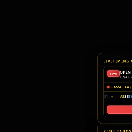
LIVETIMING
OPEN 
LIVE
FINAL 
CLASSIFICA
P1
420
JOÃO GIZZI
17V · 14:35.901
P2
33
F4JR
F4JR
◆
RESULTADOS