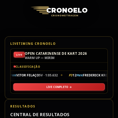
Cronoelo Cro
CRONOELO
CRONOMETRAGEM
LIVETIMING CRONOELO
OPEN CATARINENSE DE KART 2026
LIVE
WARM UP — MIRIM
CLASSIFICAÇÃO
P2
17
VITOR FELAÇO
5V · 1:05.632
P3
12
FREDERICK KROON
6V ·
PMK
PMK
◆
LIVE COMPLETO →
RESULTADOS
CENTRAL DE RESULTADOS