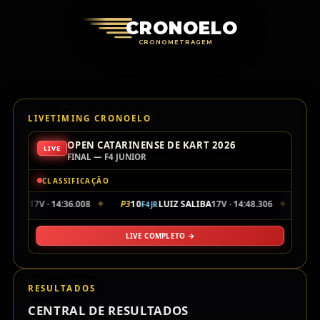
Cronoelo Cro
CRONOELO
CRONOMETRAGEM
LIVETIMING CRONOELO
OPEN CATARINENSE DE KART 2026
LIVE
FINAL — F4 JUNIOR
CLASSIFICAÇÃO
SILVA
17V · 14:36.008
P3
10
LUIZ SALIBA
17V · 14:48.306
P4
48
F4JR
◆
◆
LIVE COMPLETO →
RESULTADOS
CENTRAL DE RESULTADOS