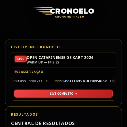
Cronoelo Cro
CRONOELO
CRONOMETRAGEM
LIVETIMING CRONOELO
OPEN CATARINENSE DE KART 2026
LIVE
WARM UP — F4 S_SS
CLASSIFICAÇÃO
RY WALESKO
5V · 1:00.711
P2
99
CLOVIS RUCHINSKI
5V · 1:00.868
F4SS
◆
◆
LIVE COMPLETO →
RESULTADOS
CENTRAL DE RESULTADOS