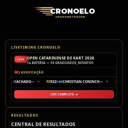
Cronoelo Cro
CRONOELO
CRONOMETRAGEM
LIVETIMING CRONOELO
OPEN CATARINENSE DE KART 2026
LIVE
1a BATERIA — F4 GRADUADOS_NOVATOS
CLASSIFICAÇÃO
RAFAEL MACHADO
—
P2
922
CHRISTIAN CONINCH
—
P3
777
F4N
F
◆
◆
LIVE COMPLETO →
RESULTADOS
CENTRAL DE RESULTADOS