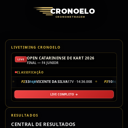
Cronoelo Cro
CRONOELO
CRONOMETRAGEM
LIVETIMING CRONOELO
OPEN CATARINENSE DE KART 2026
LIVE
FINAL — F4 JUNIOR
CLASSIFICAÇÃO
5.901
P2
33
VICENTE DA SILVA
17V · 14:36.008
P3
10
LUIZ 
F4JR
F4JR
◆
◆
LIVE COMPLETO →
RESULTADOS
CENTRAL DE RESULTADOS