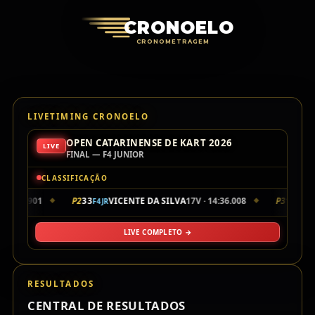
Cronoelo Cro
CRONOELO
CRONOMETRAGEM
LIVETIMING CRONOELO
OPEN CATARINENSE DE KART 2026
LIVE
FINAL — F4 JUNIOR
CLASSIFICAÇÃO
 14:35.901
P2
33
VICENTE DA SILVA
17V · 14:36.008
P3
10
L
F4JR
F4JR
◆
◆
LIVE COMPLETO →
RESULTADOS
CENTRAL DE RESULTADOS