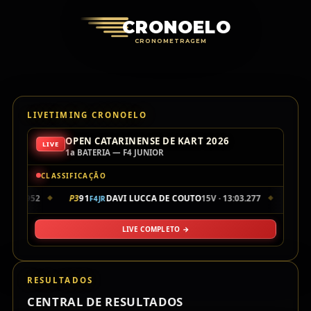
Cronoelo Cro
CRONOELO
CRONOMETRAGEM
LIVETIMING CRONOELO
OPEN CATARINENSE DE KART 2026
LIVE
1a BATERIA — F4 JUNIOR
CLASSIFICAÇÃO
 13:01.952
P3
91
DAVI LUCCA DE COUTO
15V · 13:03.277
P4
21
F4JR
F
◆
◆
LIVE COMPLETO →
RESULTADOS
CENTRAL DE RESULTADOS