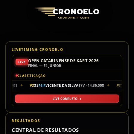
Cronoelo Cro
CRONOELO
CRONOMETRAGEM
LIVETIMING CRONOELO
OPEN CATARINENSE DE KART 2026
LIVE
FINAL — F4 JUNIOR
CLASSIFICAÇÃO
14:35.901
P2
33
VICENTE DA SILVA
17V · 14:36.008
P3
10
L
F4JR
F4JR
◆
◆
LIVE COMPLETO →
RESULTADOS
CENTRAL DE RESULTADOS