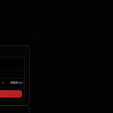
elo Cronometragem
P4
21
EDUARDO LUIZ
15V · 13:11.916
P5
48
MARTIN SZPCZA
F4JR
F4JR
◆