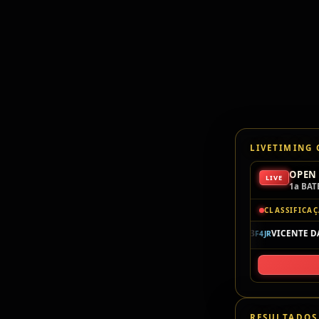
LIVETIMING
OPEN 
LIVE
1a BAT
CLASSIFICA
P1
420
JOÃO GIZZI
15V · 12:54.002
P2
33
VICENTE DA S
F4JR
F4JR
◆
RESULTADOS