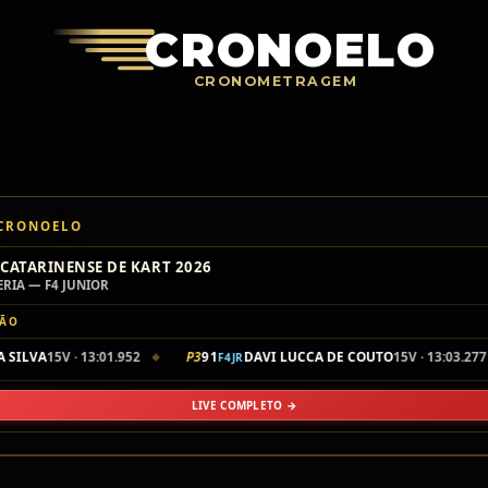
Crono
CRONOELO
CRONOMETRAGEM
 CRONOELO
CATARINENSE DE KART 2026
ERIA — F4 JUNIOR
ÇÃO
ILVA
15V · 13:01.952
P3
91
DAVI LUCCA DE COUTO
15V · 13:03.277
F4JR
◆
◆
LIVE COMPLETO →