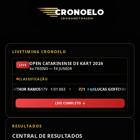
Cronoelo Cro
CRONOELO
CRONOMETRAGEM
LIVETIMING CRONOELO
OPEN CATARINENSE DE KART 2026
LIVE
4o TREINO — F4 JUNIOR
CLASSIFICAÇÃO
1
104
THOR RAMOS
17V · 1:01.063
P2
1
LUCAS GOFFI
14V · 1:01.
F4JR
F4JR
◆
LIVE COMPLETO →
RESULTADOS
CENTRAL DE RESULTADOS