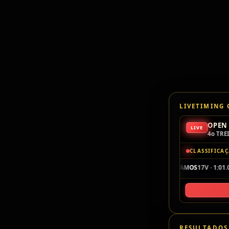
LIVETIMING
OPEN 
LIVE
4o TRE
CLASSIFICA
P1
104
THOR RAMOS
17V · 1:01.
F4JR
RESULTADOS