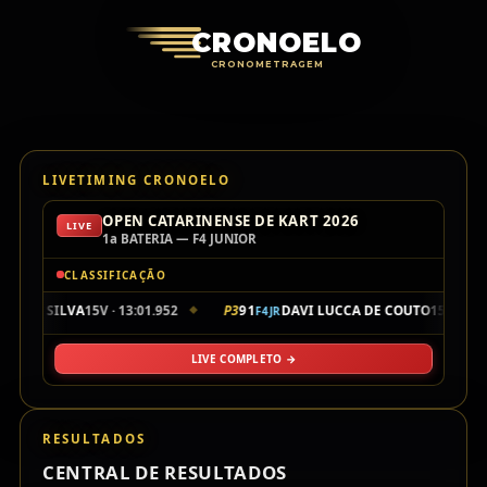
Cronoelo Cro
CRONOELO
CRONOMETRAGEM
LIVETIMING CRONOELO
OPEN CATARINENSE DE KART 2026
LIVE
1a BATERIA — F4 JUNIOR
CLASSIFICAÇÃO
TE DA SILVA
15V · 13:01.952
P3
91
DAVI LUCCA DE COUTO
15V · 13:0
F4JR
◆
LIVE COMPLETO →
RESULTADOS
CENTRAL DE RESULTADOS