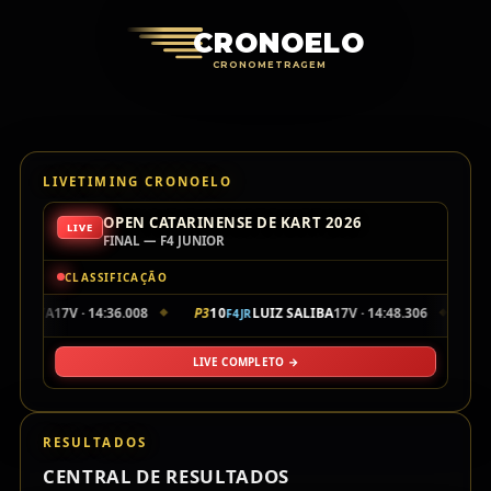
Cronoelo Cro
CRONOELO
CRONOMETRAGEM
LIVETIMING CRONOELO
OPEN CATARINENSE DE KART 2026
LIVE
FINAL — F4 JUNIOR
CLASSIFICAÇÃO
A SILVA
17V · 14:36.008
P3
10
LUIZ SALIBA
17V · 14:48.306
P4
4
F4JR
◆
◆
LIVE COMPLETO →
RESULTADOS
CENTRAL DE RESULTADOS