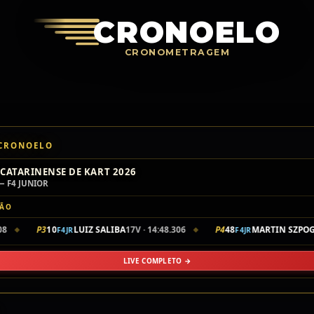
Crono
CRONOELO
CRONOMETRAGEM
 CRONOELO
CATARINENSE DE KART 2026
— F4 JUNIOR
ÇÃO
P3
10
LUIZ SALIBA
17V · 14:48.306
P4
48
MARTIN SZPOGAN
F4JR
F4JR
◆
◆
LIVE COMPLETO →