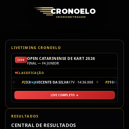
Cronoelo Cro
CRONOELO
CRONOMETRAGEM
LIVETIMING CRONOELO
OPEN CATARINENSE DE KART 2026
LIVE
FINAL — F4 JUNIOR
CLASSIFICAÇÃO
35.901
P2
33
VICENTE DA SILVA
17V · 14:36.008
P3
10
LUIZ 
F4JR
F4JR
◆
◆
LIVE COMPLETO →
RESULTADOS
CENTRAL DE RESULTADOS