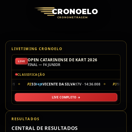
Cronoelo Cro
CRONOELO
CRONOMETRAGEM
LIVETIMING CRONOELO
OPEN CATARINENSE DE KART 2026
LIVE
FINAL — F4 JUNIOR
CLASSIFICAÇÃO
4:35.901
P2
33
VICENTE DA SILVA
17V · 14:36.008
P3
10
LU
F4JR
F4JR
◆
◆
LIVE COMPLETO →
RESULTADOS
CENTRAL DE RESULTADOS