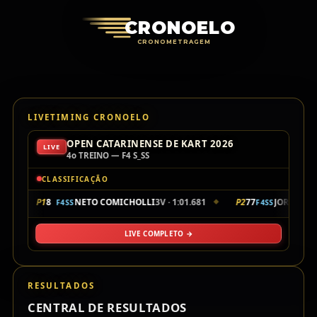
Cronoelo Cro
CRONOELO
CRONOMETRAGEM
LIVETIMING CRONOELO
OPEN CATARINENSE DE KART 2026
LIVE
4o TREINO — F4 S_SS
CLASSIFICAÇÃO
P1
8
NETO COMICHOLLI
3V · 1:01.681
P2
77
JORGE FE
F4SS
F4SS
◆
LIVE COMPLETO →
RESULTADOS
CENTRAL DE RESULTADOS