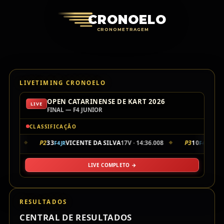
Cronoelo Cro
CRONOELO
CRONOMETRAGEM
LIVETIMING CRONOELO
OPEN CATARINENSE DE KART 2026
LIVE
FINAL — F4 JUNIOR
CLASSIFICAÇÃO
35.901
P2
33
VICENTE DA SILVA
17V · 14:36.008
P3
10
LUIZ
F4JR
F4JR
◆
◆
LIVE COMPLETO →
RESULTADOS
CENTRAL DE RESULTADOS