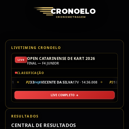
Cronoelo Cro
CRONOELO
CRONOMETRAGEM
LIVETIMING CRONOELO
OPEN CATARINENSE DE KART 2026
LIVE
FINAL — F4 JUNIOR
CLASSIFICAÇÃO
4:35.901
P2
33
VICENTE DA SILVA
17V · 14:36.008
P3
10
LUI
F4JR
F4JR
◆
◆
LIVE COMPLETO →
RESULTADOS
CENTRAL DE RESULTADOS