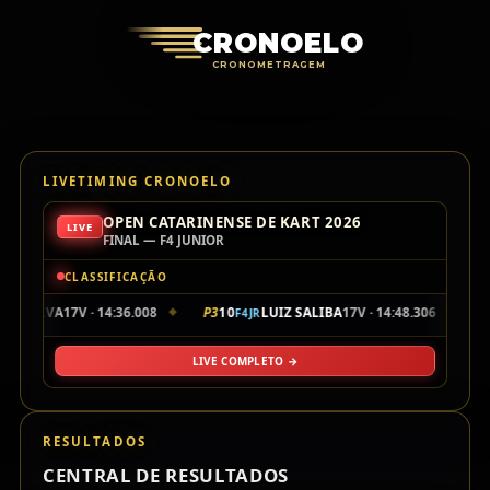
Cronoelo Cro
CRONOELO
CRONOMETRAGEM
LIVETIMING CRONOELO
OPEN CATARINENSE DE KART 2026
LIVE
FINAL — F4 JUNIOR
CLASSIFICAÇÃO
DA SILVA
17V · 14:36.008
P3
10
LUIZ SALIBA
17V · 14:48.306
P
F4JR
◆
◆
LIVE COMPLETO →
RESULTADOS
CENTRAL DE RESULTADOS