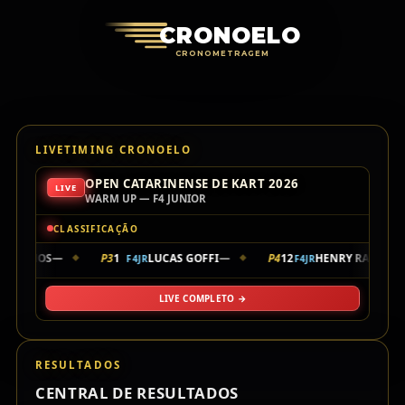
Cronoelo Cro
CRONOELO
CRONOMETRAGEM
LIVETIMING CRONOELO
OPEN CATARINENSE DE KART 2026
LIVE
WARM UP — F4 JUNIOR
CLASSIFICAÇÃO
R RAMOS
—
P3
1
LUCAS GOFFI
—
P4
12
HENRY RAVANED
F4JR
F4JR
◆
◆
LIVE COMPLETO →
RESULTADOS
CENTRAL DE RESULTADOS