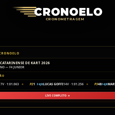
Crono
CRONOELO
CRONOMETRAGEM
 CRONOELO
CATARINENSE DE KART 2026
INO — F4 JUNIOR
ÇÃO
7V · 1:01.063
P2
1
LUCAS GOFFI
14V · 1:01.256
P3
48
MART
F4JR
F4JR
◆
◆
LIVE COMPLETO →