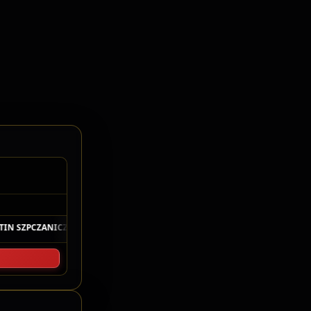
elo Cronometragem
IN SZPCZANICZ
17V · 1:01.523
P4
10
LUIZ SALIBA
7V · 1:01.638
F4JR
◆
◆