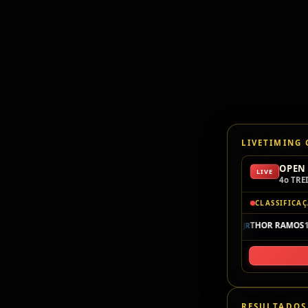
LIVETIMING
OPEN 
LIVE
4o TRE
CLASSIFICA
P1
104
THOR RAMOS
1
F4JR
RESULTADOS