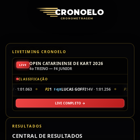
Cronoelo Cro
CRONOELO
CRONOMETRAGEM
LIVETIMING CRONOELO
OPEN CATARINENSE DE KART 2026
LIVE
4o TREINO — F4 JUNIOR
CLASSIFICAÇÃO
MOS
17V · 1:01.063
P2
1
LUCAS GOFFI
14V · 1:01.256
P3
48
F4JR
F4JR
◆
◆
LIVE COMPLETO →
RESULTADOS
CENTRAL DE RESULTADOS