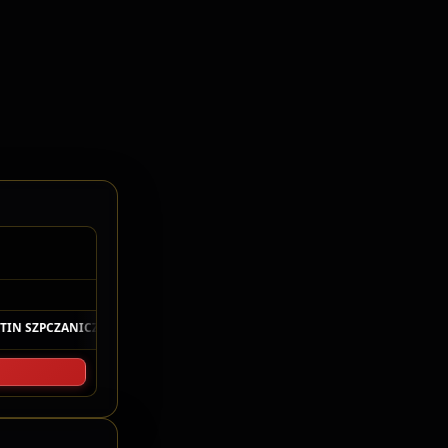
elo Cronometragem
IN SZPCZANICZ
17V · 1:01.523
P4
10
LUIZ SALIBA
7V · 1:01.638
F4JR
◆
◆