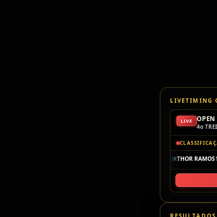
LIVETIMING
OPEN 
LIVE
4o TRE
CLASSIFICA
P1
104
THOR RAMOS
1
F4JR
RESULTADOS