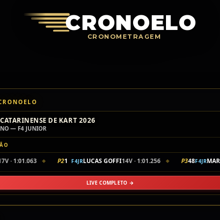
Crono
CRONOELO
CRONOMETRAGEM
 CRONOELO
CATARINENSE DE KART 2026
INO — F4 JUNIOR
ÇÃO
7V · 1:01.063
P2
1
LUCAS GOFFI
14V · 1:01.256
P3
48
MART
F4JR
F4JR
◆
◆
LIVE COMPLETO →