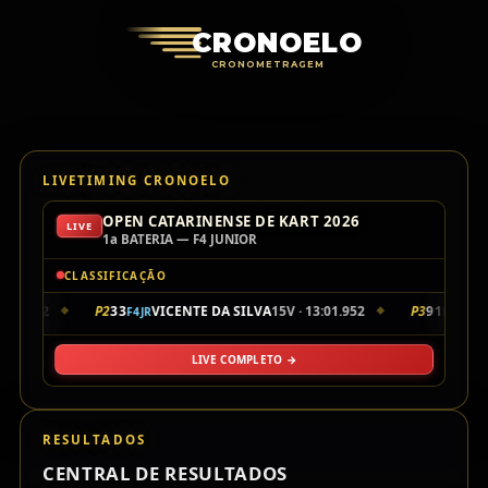
Cronoelo Cro
CRONOELO
CRONOMETRAGEM
LIVETIMING CRONOELO
OPEN CATARINENSE DE KART 2026
LIVE
1a BATERIA — F4 JUNIOR
CLASSIFICAÇÃO
:54.002
P2
33
VICENTE DA SILVA
15V · 13:01.952
P3
91
DAV
F4JR
F4JR
◆
◆
LIVE COMPLETO →
RESULTADOS
CENTRAL DE RESULTADOS