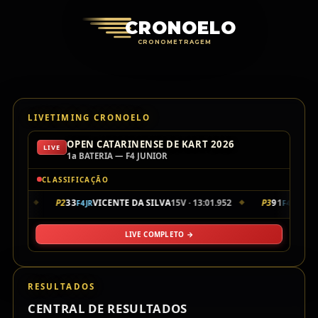
Cronoelo Cro
CRONOELO
CRONOMETRAGEM
LIVETIMING CRONOELO
OPEN CATARINENSE DE KART 2026
LIVE
1a BATERIA — F4 JUNIOR
CLASSIFICAÇÃO
54.002
P2
33
VICENTE DA SILVA
15V · 13:01.952
P3
91
DAVI
F4JR
F4JR
◆
◆
LIVE COMPLETO →
RESULTADOS
CENTRAL DE RESULTADOS