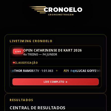
Cronoelo Cro
CRONOELO
CRONOMETRAGEM
LIVETIMING CRONOELO
OPEN CATARINENSE DE KART 2026
LIVE
4o TREINO — F4 JUNIOR
CLASSIFICAÇÃO
P1
104
THOR RAMOS
17V · 1:01.063
P2
1
LUCAS GOFFI
14V · 1:01
F4JR
F4JR
◆
LIVE COMPLETO →
RESULTADOS
CENTRAL DE RESULTADOS