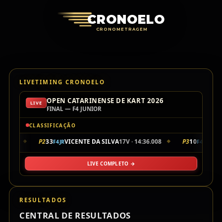
Cronoelo Cro
CRONOELO
CRONOMETRAGEM
LIVETIMING CRONOELO
OPEN CATARINENSE DE KART 2026
LIVE
FINAL — F4 JUNIOR
CLASSIFICAÇÃO
35.901
P2
33
VICENTE DA SILVA
17V · 14:36.008
P3
10
LUIZ
F4JR
F4JR
◆
◆
LIVE COMPLETO →
RESULTADOS
CENTRAL DE RESULTADOS