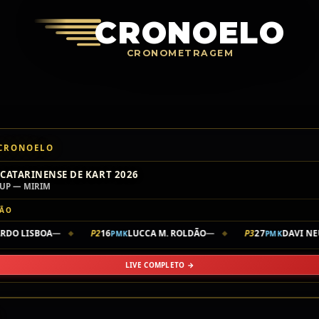
Crono
CRONOELO
CRONOMETRAGEM
 CRONOELO
CATARINENSE DE KART 2026
UP — MIRIM
ÇÃO
DO LISBOA
—
P2
16
LUCCA M. ROLDÃO
—
P3
27
DAVI NE
PMK
PMK
◆
◆
LIVE COMPLETO →