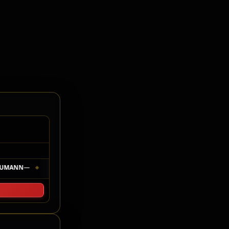
elo Cronometragem
UMANN
—
P4
81
ROMULO SIQUEIRA
—
P5
12
FREDERICK K
PMK
PMK
◆
◆