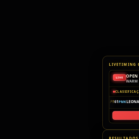
LIVETIMING
OPEN 
LIVE
WARM 
CLASSIFICA
P1
61
LEONAR
PMK
RESULTADOS