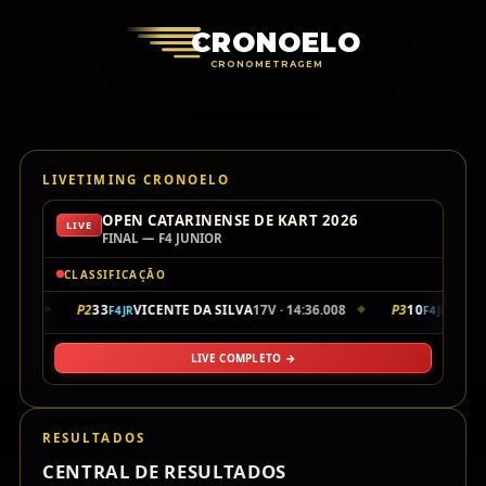
Cronoelo Cro
CRONOELO
CRONOMETRAGEM
LIVETIMING CRONOELO
OPEN CATARINENSE DE KART 2026
LIVE
FINAL — F4 JUNIOR
CLASSIFICAÇÃO
5.901
P2
33
VICENTE DA SILVA
17V · 14:36.008
P3
10
LUIZ S
F4JR
F4JR
◆
◆
LIVE COMPLETO →
RESULTADOS
CENTRAL DE RESULTADOS