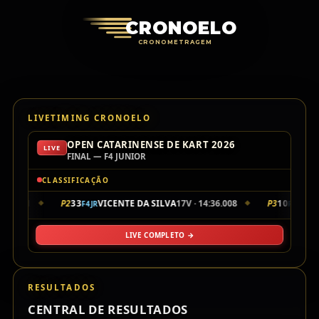
Cronoelo Cro
CRONOELO
CRONOMETRAGEM
LIVETIMING CRONOELO
OPEN CATARINENSE DE KART 2026
LIVE
FINAL — F4 JUNIOR
CLASSIFICAÇÃO
:35.901
P2
33
VICENTE DA SILVA
17V · 14:36.008
P3
10
LUI
F4JR
F4JR
◆
◆
LIVE COMPLETO →
RESULTADOS
CENTRAL DE RESULTADOS