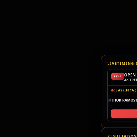
LIVETIMING
OPEN 
LIVE
4o TRE
CLASSIFICA
P1
104
THOR RAMOS
1
F4JR
RESULTADOS