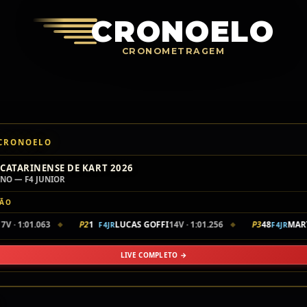
Crono
CRONOELO
CRONOMETRAGEM
 CRONOELO
CATARINENSE DE KART 2026
INO — F4 JUNIOR
ÇÃO
7V · 1:01.063
P2
1
LUCAS GOFFI
14V · 1:01.256
P3
48
MART
F4JR
F4JR
◆
◆
LIVE COMPLETO →