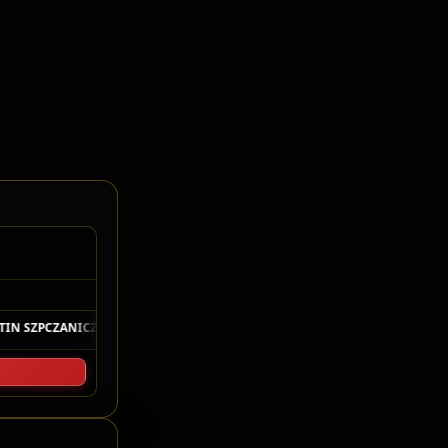
elo Cronometragem
IN SZPCZANICZ
17V · 1:01.523
P4
10
LUIZ SALIBA
7V · 1:01.638
F4JR
◆
◆