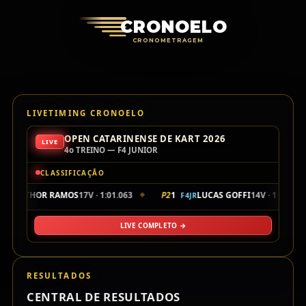
Cronoelo Cro
CRONOELO
CRONOMETRAGEM
LIVETIMING CRONOELO
OPEN CATARINENSE DE KART 2026
LIVE
4o TREINO — F4 JUNIOR
CLASSIFICAÇÃO
04
THOR RAMOS
17V · 1:01.063
P2
1
LUCAS GOFFI
14V · 1:01.256
F4JR
F4JR
◆
LIVE COMPLETO →
RESULTADOS
CENTRAL DE RESULTADOS