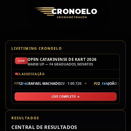
Cronoelo Cro
CRONOELO
CRONOMETRAGEM
LIVETIMING CRONOELO
OPEN CATARINENSE DE KART 2026
LIVE
WARM UP — F4 GRADUADOS_NOVATOS
CLASSIFICAÇÃO
P1
12
RAFAEL MACHADO
2V · 1:00.720
P2
2
JOÃO CIPRIA
F4G
F4N
◆
LIVE COMPLETO →
RESULTADOS
CENTRAL DE RESULTADOS