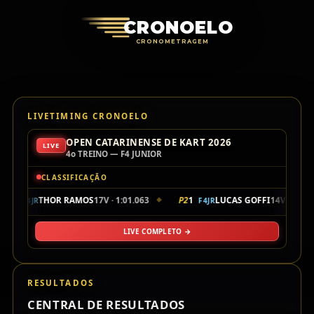
Cronoelo Cro
CRONOELO
CRONOMETRAGEM
LIVETIMING CRONOELO
OPEN CATARINENSE DE KART 2026
LIVE
4o TREINO — F4 JUNIOR
CLASSIFICAÇÃO
P1
104
THOR RAMOS
17V · 1:01.063
P2
1
LUCAS GOFFI
14V · 1:01.
F4JR
F4JR
◆
LIVE COMPLETO →
RESULTADOS
CENTRAL DE RESULTADOS