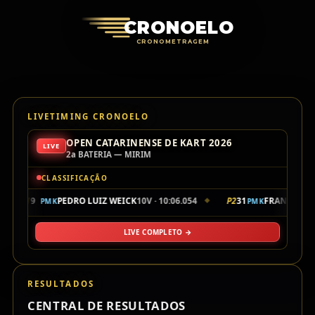
Cronoelo Cro
CRONOELO
CRONOMETRAGEM
LIVETIMING CRONOELO
OPEN CATARINENSE DE KART 2026
LIVE
2a BATERIA — MIRIM
CLASSIFICAÇÃO
P1
9
PEDRO LUIZ WEICK
10V · 10:06.054
P2
31
FRANCISCO 
PMK
PMK
◆
LIVE COMPLETO →
RESULTADOS
CENTRAL DE RESULTADOS