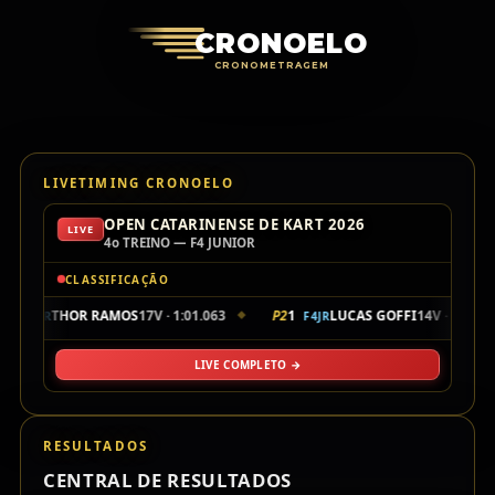
Cronoelo Cro
CRONOELO
CRONOMETRAGEM
LIVETIMING CRONOELO
OPEN CATARINENSE DE KART 2026
LIVE
4o TREINO — F4 JUNIOR
CLASSIFICAÇÃO
104
THOR RAMOS
17V · 1:01.063
P2
1
LUCAS GOFFI
14V · 1:01.2
F4JR
F4JR
◆
LIVE COMPLETO →
RESULTADOS
CENTRAL DE RESULTADOS