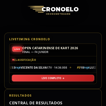
Cronoelo Cro
CRONOELO
CRONOMETRAGEM
LIVETIMING CRONOELO
OPEN CATARINENSE DE KART 2026
LIVE
FINAL — F4 JUNIOR
CLASSIFICAÇÃO
P2
33
VICENTE DA SILVA
17V · 14:36.008
P3
10
LUIZ SALIBA
F4JR
F4JR
◆
◆
LIVE COMPLETO →
RESULTADOS
CENTRAL DE RESULTADOS