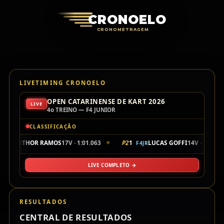
Cronoelo Cro
CRONOELO
CRONOMETRAGEM
LIVETIMING CRONOELO
OPEN CATARINENSE DE KART 2026
LIVE
4o TREINO — F4 JUNIOR
CLASSIFICAÇÃO
104
THOR RAMOS
17V · 1:01.063
P2
1
LUCAS GOFFI
14V · 1:01.25
F4JR
F4JR
◆
LIVE COMPLETO →
RESULTADOS
CENTRAL DE RESULTADOS